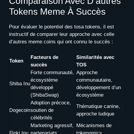
Comparaison Avec D’autres
Tokens Meme À Succès
Pour évaluer le potentiel des tosa tokens, il est
instructif de comparer leur approche avec celle
d’autres meme coins qui ont connu le succès :
Facteurs de
Similarités avec
Token
succès
TOS
Forte communauté,
Approche
écosystème
communautaire,
Shiba Inu
développé
développement d’un
(ShibaSwap)
écosystème
Adoption précoce,
Thématique canine,
Dogecoin
soutien de
approche ludique
célébrités
Marketing agressif,
Mécanismes de
Floki Inu
partenariats
tokenomics