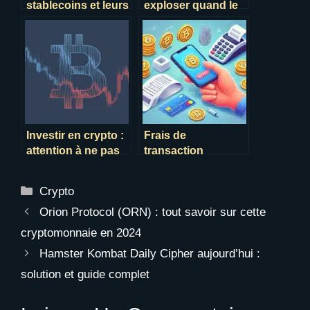
stablecoins et leurs
exploser quand le
différences en 2024
bitcoin repartira à la
hausse
Investir en crypto :
Frais de
attention à ne pas
transaction
perdre plus que
binance, toutes les
prévu !
infos !
Catégories
Crypto
Orion Protocol (ORN) : tout savoir sur cette
cryptomonnaie en 2024
Hamster Kombat Daily Cipher aujourd’hui :
solution et guide complet