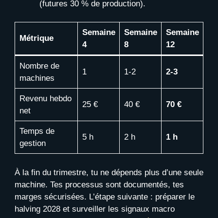
(futures 30 % de production).
Semaine
Semaine
Semaine
Métrique
4
8
12
Nombre de
1
1-2
2-3
machines
Revenu hebdo
25 €
40 €
70 €
net
Temps de
5 h
2 h
1 h
gestion
À la fin du trimestre, tu ne dépends plus d’une seule
machine. Tes processus sont documentés, tes
marges sécurisées. L’étape suivante : préparer le
halving 2028 et surveiller les signaux macro