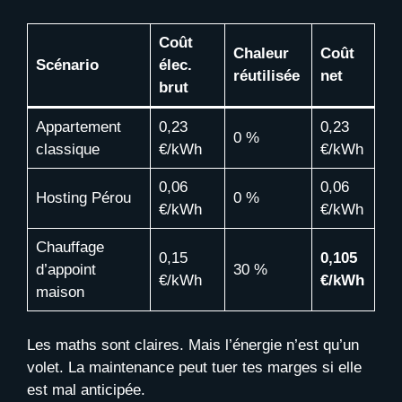
Coût
Chaleur
Coût
Scénario
élec.
réutilisée
net
brut
Appartement
0,23
0,23
0 %
classique
€/kWh
€/kWh
0,06
0,06
Hosting Pérou
0 %
€/kWh
€/kWh
Chauffage
0,15
0,105
d’appoint
30 %
€/kWh
€/kWh
maison
Les maths sont claires. Mais l’énergie n’est qu’un
volet. La maintenance peut tuer tes marges si elle
est mal anticipée.