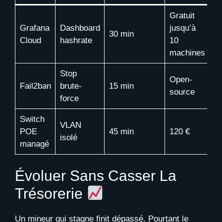
Gratuit
Grafana
Dashboard
jusqu’à
30 min
Cloud
hashrate
10
machines
Stop
Open-
Fail2ban
brute-
15 min
source
force
Switch
VLAN
POE
45 min
120 €
isolé
managé
Évoluer Sans Casser La
Trésorerie
Un mineur qui stagne finit dépassé. Pourtant le