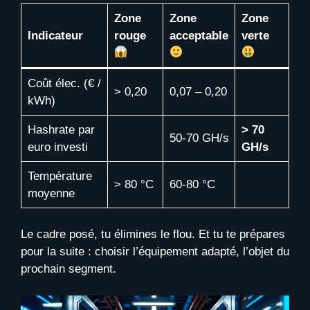
Zone
Zone
Zone
Indicateur
rouge
acceptable
verte
Coût élec. (€ /
> 0,20
0,07 – 0,20
kWh)
Hashrate par
> 70
50-70 GH/s
euro investi
GH/s
Température
> 80 °C
60-80 °C
moyenne
Le cadre posé, tu élimines le flou. Et tu te prépares
pour la suite : choisir l’équipement adapté, l’objet du
prochain segment.