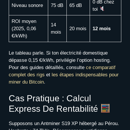
0 dB chez
Niveau sonore
75 dB
65 dB
toi
ROI moyen
14
(2025, 0,06
20 mois
12 mois
mois
€/kWh)
Le tableau parle. Si ton électricité domestique
dépasse 0,15 €/kWh, privilégie l’option hosting.
Pour des guides détaillés, consulte
ce comparatif
complet des rigs
et
les étapes indispensables pour
miner du Bitcoin
.
Cas Pratique : Calcul
Express De Rentabilité
Supposons un Antminer S19 XP hébergé au Pérou.