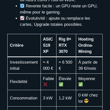
Revente facile : un GPU reste un GPU,
même pour le gaming.
Évolutivité : ajoute ou remplace les
cartes, Upgrade totales possibles.
ASIC
Rig 8×
Hosting
Critère
S19
RTX
Ordina-
XP
3070
Mining
Investissement
≈ 4
≈ 6 500
À partir de
initial
000 €
€
39 €/mois
Faible
Élevée
Moyenne
Flexibilité
0 kW chez
Consommation
3 kW
1,2 kW
toi