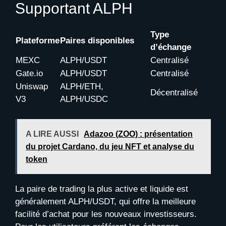
Supportant ALPH
Type
Plateforme
Paires disponibles
d’échange
MEXC
ALPH/USDT
Centralisé
Gate.io
ALPH/USDT
Centralisé
Uniswap
ALPH/ETH,
Décentralisé
V3
ALPH/USDC
A LIRE AUSSI
Adazoo (ZOO) : présentation
du projet Cardano, du jeu NFT et analyse du
token
La paire de trading la plus active et liquide est
généralement ALPH/USDT, qui offre la meilleure
facilité d’achat pour les nouveaux investisseurs.