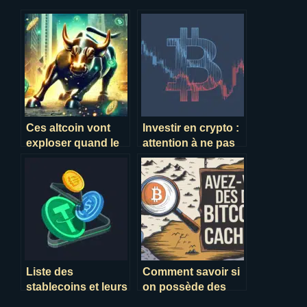
Ces altcoin vont
Investir en crypto :
exploser quand le
attention à ne pas
bitcoin repartira à la
perdre plus que
hausse
prévu !
Liste des
Comment savoir si
stablecoins et leurs
on possède des
différences en 2024
bitcoins en 2025 ?