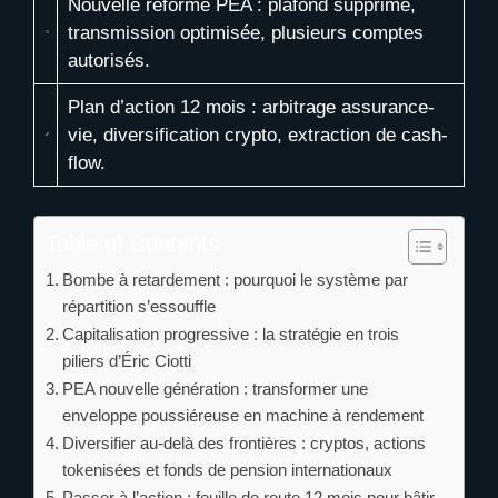
Nouvelle réforme PEA : plafond supprimé,
transmission optimisée, plusieurs comptes
autorisés.
Plan d’action 12 mois : arbitrage assurance-
vie, diversification crypto, extraction de cash-
flow.
Table of Contents
Bombe à retardement : pourquoi le système par
répartition s’essouffle
Capitalisation progressive : la stratégie en trois
piliers d’Éric Ciotti
PEA nouvelle génération : transformer une
enveloppe poussiéreuse en machine à rendement
Diversifier au-delà des frontières : cryptos, actions
tokenisées et fonds de pension internationaux
Passer à l’action : feuille de route 12 mois pour bâtir