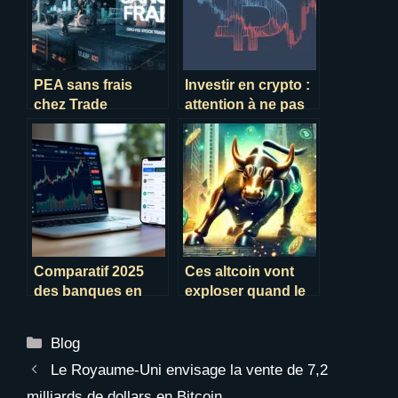
PEA sans frais
Investir en crypto :
chez Trade
attention à ne pas
Republic : une
perdre plus que
révolution pour
prévu !
épargner
Comparatif 2025
Ces altcoin vont
des banques en
exploser quand le
ligne : Trade
bitcoin repartira à la
Republic face à
hausse
Catégories
Blog
Boursorama
Le Royaume-Uni envisage la vente de 7,2
milliards de dollars en Bitcoin