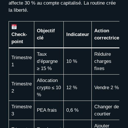
affecte 30 % au compte capitalisé. La routine crée
la liberté.
Objectif
Action
Check-
Indicateur
clé
correctrice
point
Taux
Réduire
Trimestre
d’épargne
10 %
charges
1
≥ 15 %
fixes
Allocation
Trimestre
crypto ≤ 10
12 %
Vendre 2 %
2
%
Trimestre
Changer de
PEA frais
0,6 %
3
courtier
Ajouter