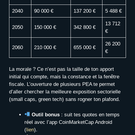
2040
90 000 €
137 200 €
5 488 €
13 712
2050
150 000 €
342 800 €
€
26 200
2060
210 000 €
655 000 €
€
La morale ? Ce n’est pas la taille de ton apport
initial qui compte, mais la constance et la fenêtre
fiscale. L’ouverture de plusieurs PEA te permet
d’aller chercher la meilleure exposition sectorielle
(small caps, green tech) sans rogner ton plafond.
Outil bonus
: suit tes quotes en temps
réel avec l’app CoinMarketCap Android
(
lien
).