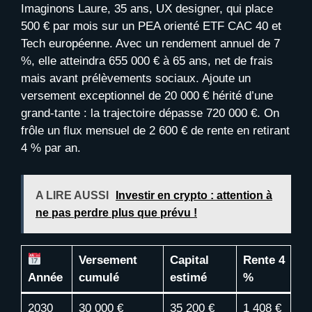
Imaginons Laure, 35 ans, UX designer, qui place
500 € par mois sur un PEA orienté ETF CAC 40 et
Tech européenne. Avec un rendement annuel de 7
%, elle atteindra 655 000 € à 65 ans, net de frais
mais avant prélèvements sociaux. Ajoute un
versement exceptionnel de 20 000 € hérité d’une
grand-tante : la trajectoire dépasse 720 000 €. On
frôle un flux mensuel de 2 600 € de rente en retirant
4 % par an.
A LIRE AUSSI
Investir en crypto : attention à
ne pas perdre plus que prévu !
Versement
Capital
Rente 4
Année
cumulé
estimé
%
2030
30 000 €
35 200 €
1 408 €