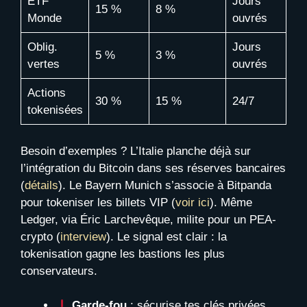
ETF
Jours
15 %
8 %
Monde
ouvrés
Oblig.
Jours
5 %
3 %
vertes
ouvrés
Actions
30 %
15 %
24/7
tokenisées
Besoin d’exemples ? L’Italie planche déjà sur
l’intégration du Bitcoin dans ses réserves bancaires
(
détails
). Le Bayern Munich s’associe à Bitpanda
pour tokeniser les billets VIP (
voir ici
). Même
Ledger, via Éric Larchevêque, milite pour un PEA-
crypto (
interview
). Le signal est clair : la
tokenisation gagne les bastions les plus
conservateurs.
Garde-fou
: sécurise tes clés privées,