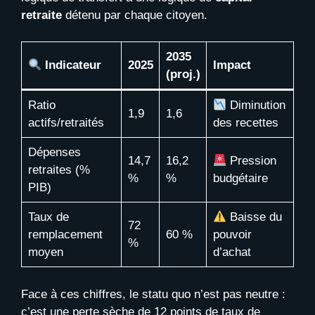
retraite
détenu par chaque citoyen.
2035
Indicateur
2025
Impact
(proj.)
Ratio
Diminution
1,9
1,6
actifs/retraités
des recettes
Dépenses
14,7
16,2
Pression
retraites (%
%
%
budgétaire
PIB)
Taux de
Baisse du
72
remplacement
60 %
pouvoir
%
moyen
d’achat
Face à ces chiffres, le statu quo n’est pas neutre :
c’est une perte sèche de 12 points de taux de