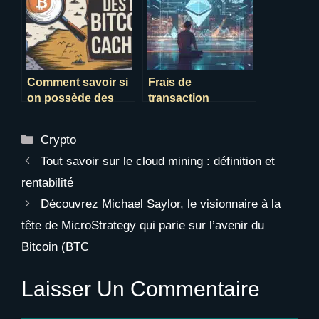
Comment savoir si
Frais de
on possède des
transaction
bitcoins en 2025 ?
Ethereum : guide
complet pour
Catégories
Crypto
réduire les coûts et
optimiser vos
Tout savoir sur le cloud mining : définition et
transferts
rentabilité
Découvrez Michael Saylor, le visionnaire à la
tête de MicroStrategy qui parie sur l’avenir du
Bitcoin (BTC
Laisser Un Commentaire