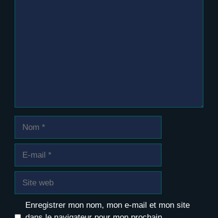
Commentaire
Nom
E-
mail
Site
web
Enregistrer mon nom, mon e-mail et mon site
dans le navigateur pour mon prochain