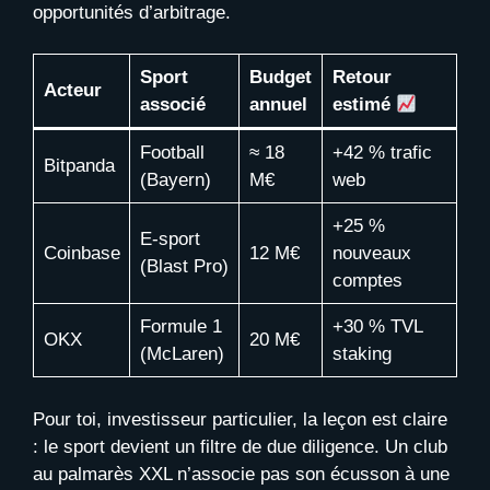
opportunités d’arbitrage.
Sport
Budget
Retour
Acteur
associé
annuel
estimé
Football
≈ 18
+42 % trafic
Bitpanda
(Bayern)
M€
web
+25 %
E-sport
Coinbase
12 M€
nouveaux
(Blast Pro)
comptes
Formule 1
+30 % TVL
OKX
20 M€
(McLaren)
staking
Pour toi, investisseur particulier, la leçon est claire
: le sport devient un filtre de due diligence. Un club
au palmarès XXL n’associe pas son écusson à une