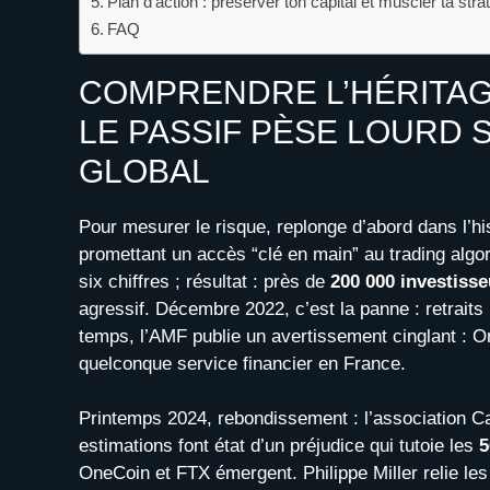
Plan d’action : préserver ton capital et muscler ta str
FAQ
COMPRENDRE L’HÉRITAG
LE PASSIF PÈSE LOURD 
GLOBAL
Pour mesurer le risque, replonge d’abord dans l’h
promettant un accès “clé en main” au trading alg
six chiffres ; résultat : près de
200 000 investisse
agressif. Décembre 2022, c’est la panne : retraits b
temps, l’AMF publie un avertissement cinglant : O
quelconque service financier en France.
Printemps 2024, rebondissement : l’association C
estimations font état d’un préjudice qui tutoie les
5
OneCoin et FTX émergent. Philippe Miller relie le