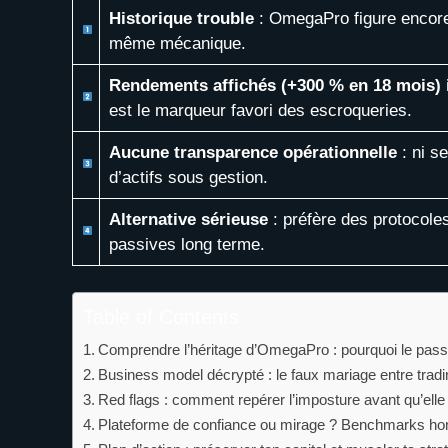
Historique trouble
: OmegaPro figure encore 
même mécanique.
Rendements affichés (+300 % en 18 mois) i
est le marqueur favori des escroqueries.
Aucune transparence opérationnelle
: ni se
d’actifs sous gestion.
Alternative sérieuse
: préfère des protocole
passives long terme.
Table of Contents
Comprendre l’héritage d’OmegaPro : pourquoi le passi
Business model décrypté : le faux mariage entre tra
Red flags : comment repérer l’imposture avant qu’elle n
Plateforme de confiance ou mirage ? Benchmarks hon