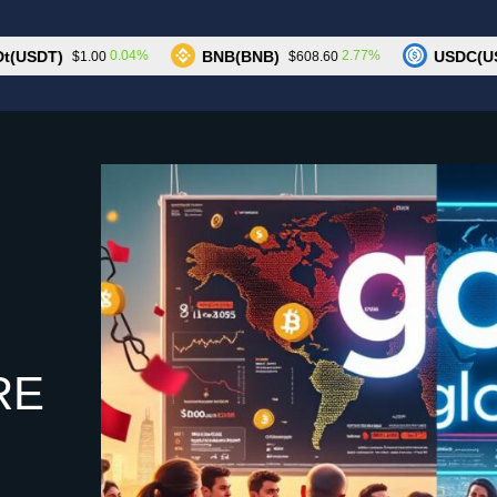
Trump
DT)
BNB(BNB)
USDC(USDC)
0.04%
2.77%
$1.00
$608.60
RE