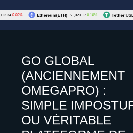
Aller
au
Les Cryptos
Ethereum(ETH)
Tether USDt(US
0.00%
0.10%
4
$1,923.17
contenu
GO GLOBAL
(ANCIENNEMENT
OMEGAPRO) :
SIMPLE IMPOSTU
OU VÉRITABLE