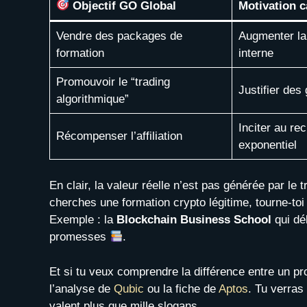
Objectif GO Global
Motivation 
Vendre des packages de
Augmenter la 
formation
interne
Promouvoir le “trading
Justifier des 
algorithmique”
Inciter au re
Récompenser l’affiliation
exponentiel
En clair, la valeur réelle n’est pas générée par le 
cherches une formation crypto légitime, tourne-to
Exemple : la
Blockchain Business School
qui dé
promesses
.
Et si tu veux comprendre la différence entre un p
l’analyse de
Qubic
ou la fiche de
Aptos
. Tu verras
valent plus que mille slogans.