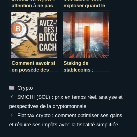
attention à ne pas
exploser quand le
perdre plus que
bitcoin repartira à la
prévu !
hausse
Comment savoir si
Staking de
on possède des
stablecoins :
bitcoins en 2025 ?
optimisez vos
rendements crypto
Catégories
Crypto
avec des actifs à
faible volatilité
$MICHI (SOL) : prix en temps réel, analyse et
perspectives de la cryptomonnaie
Flat tax crypto : comment optimiser ses gains
et réduire ses impôts avec la fiscalité simplifiée