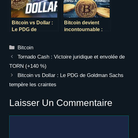
Bitcoin vs Dollar :
Bitcoin devient
Le PDG de
incontournable :
Goldman Sachs
les institutionnels
tempère les
accélèrent
Catégories
Bitcoin
craintes
Tornado Cash : Victoire juridique et envolée de
TORN (+140 %)
Bitcoin vs Dollar : Le PDG de Goldman Sachs
tempère les craintes
Laisser Un Commentaire
Commentaire