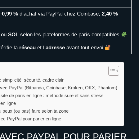
~
0,99 %
d’achat via PayPal chez Coinbase,
2,40 %
ou
SOL
selon les plateformes de paris compatibles
vérifie la
réseau
et l’
adresse
avant tout envoi
simplicité, sécurité, cadre clair
avec PayPal (Bitpanda, Coinbase, Kraken, OKX, Phantom)
 site de paris en ligne : méthode sûre et sans stress
 en ligne
u peux (ou pas) faire selon ta zone
ec PayPal pour parier en ligne
AVEC PAYPAL POUR PARIER