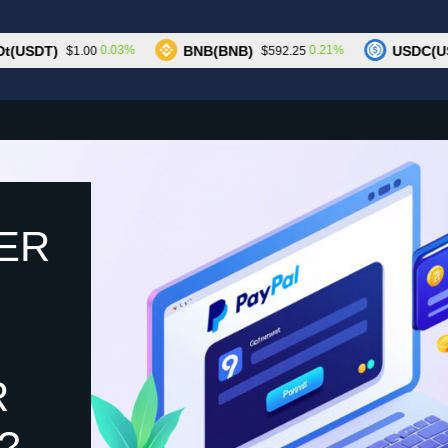
Trump
SDT)
BNB(BNB)
USDC(USDC)
0.03%
0.21%
$1.00
$592.25
ER
R
?