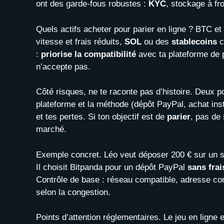
ont des garde-fous robustes :
KYC
, stockage à fr
Quels actifs acheter pour parier en ligne ? BTC et
vitesse et frais réduits,
SOL
ou des
stablecoins
c
:
priorise la compatibilité
avec ta plateforme de p
n’accepte pas.
Côté risques, ne te raconte pas d’histoire. Deux p
plateforme et la méthode (dépôt PayPal, achat inst
et tes pertes. Si ton objectif est de
parier
, pas de 
marché.
Exemple concret. Léo veut déposer 200 € sur un s
Il choisit Bitpanda pour un dépôt PayPal
sans frai
Contrôle de base : réseau compatible, adresse cor
selon la congestion.
Points d’attention réglementaires. Le jeu en ligne 