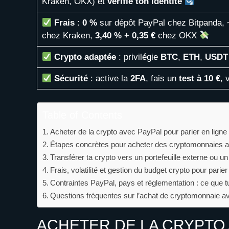
Kraken, OKX) et
vérifie ton identité
Frais
:
0 %
sur dépôt PayPal chez Bitpanda, 
chez Kraken,
3,40 % + 0,35 €
chez OKX
Crypto adaptée
: privilégie
BTC
,
ETH
,
USDT
Sécurité
: active la
2FA
, fais un
test à 10 €
, 
Table of Contents
Acheter de la crypto avec PayPal pour parier en ligne : 
Étapes concrètes pour acheter des cryptomonnaies 
Transférer ta crypto vers un portefeuille externe ou un
Frais, volatilité et gestion du budget crypto pour parier
Contraintes PayPal, pays et réglementation : ce que t
Questions fréquentes sur l’achat de cryptomonnaie av
ACHETER DE LA CRYPTO 