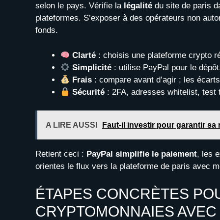
selon le pays. Vérifie la
légalité
du site de paris d
plateformes. S’exposer à des opérateurs non autoris
fonds.
Clarté
: choisis une plateforme crypto 
Simplicité
: utilise PayPal pour le dépôt
Frais
: compare avant d’agir ; les écar
Sécurité
: 2FA, adresses whitelist, test 
A LIRE AUSSI
Faut-il investir pour garantir sa
Retient ceci :
PayPal simplifie le paiement
, les 
orientes le flux vers la plateforme de paris avec 
ÉTAPES CONCRÈTES PO
CRYPTOMONNAIES AVEC P