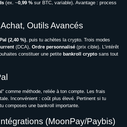
ds
(ex. ~
0,99 %
sur BTC, variable). Avantage : process
 Achat, Outils Avancés
Pal (2,40 %)
, puis tu achètes la crypto. Trois modes
urrent
(DCA),
Ordre personnalisé
(prix cible). L’intérêt
ouhaites constituer une petite
bankroll crypto
sans tout
Pal
al” comme méthode, reliée à ton compte. Les frais
tale. Inconvénient : coût plus élevé. Pertinent si tu
si tu composes une bankroll importante.
 Intégrations (MoonPay/Paybis)