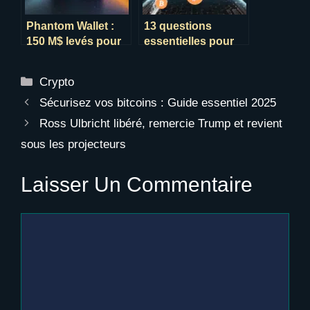
Phantom Wallet :
13 questions
150 M$ levés pour
essentielles pour
une valorisation à 3
comprendre le
milliards
Bitcoin
Catégories
Crypto
Sécurisez vos bitcoins : Guide essentiel 2025
Ross Ulbricht libéré, remercie Trump et revient
sous les projecteurs
Laisser Un Commentaire
Commentaire