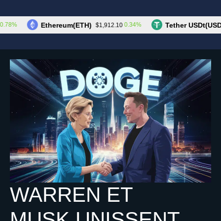
Aller
au
Les Cryptos
Menu
Ethereum(ETH)
Tether USDt(USDT)
8%
0.34%
$1,912.10
contenu
WARREN ET
MUSK UNISSENT