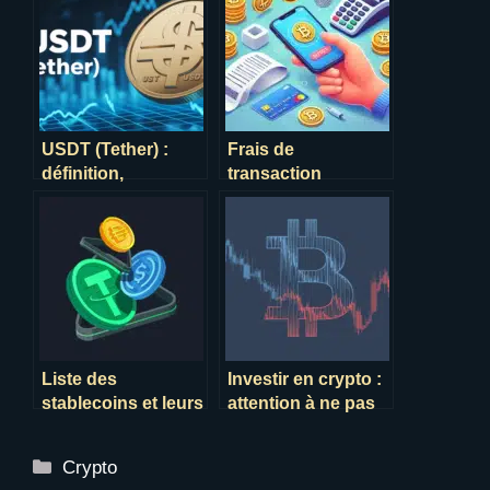
USDT (Tether) :
Frais de
définition,
transaction
fonctionnement et
binance, toutes les
utilisation de ce
infos !
stablecoin
Liste des
Investir en crypto :
stablecoins et leurs
attention à ne pas
différences en 2024
perdre plus que
prévu !
Catégories
Crypto