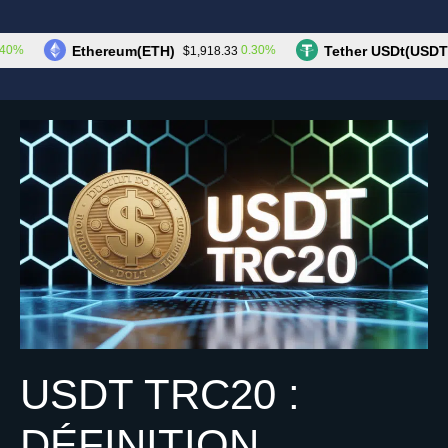
Aller
au
Les Cryptos
Menu
Ethereum(ETH)
Tether USDt(USDT)
0.30%
$1,918.33
$1.
contenu
USDT TRC20 :
DÉFINITION,