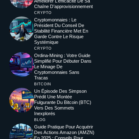
Améliorer L’efficacité De Sa
Chaîne D’approvisionnement
CRYPTO
Cryptomonnaies : Le
Président Du Conseil De
Stabilité Financière Met En
Garde Contre Le Risque
Systémique
CRYPTO
Ordina-Mining : Votre Guide
Simplifié Pour Débuter Dans
Le Minage De
Cryptomonnaies Sans
Tracas
BITCOIN
Un Épisode Des Simpson
Prédit Une Montée
Fulgurante Du Bitcoin (BTC)
Vers Des Sommets
Inexplorés
BLOG
Guide Pratique Pour Acquérir
Des Actions Amazon (AMZN)
En 2025 : Conseils Pour