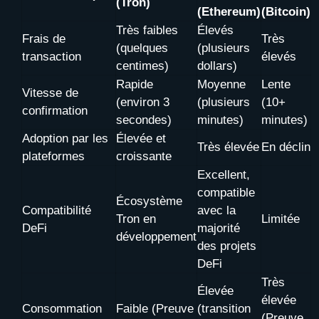
(Tron)
(Ethereum)
(Bitcoin)
Très faibles
Élevés
Frais de
Très
(quelques
(plusieurs
transaction
élevés
centimes)
dollars)
Rapide
Moyenne
Lente
Vitesse de
(environ 3
(plusieurs
(10+
confirmation
secondes)
minutes)
minutes)
Adoption par les
Élevée et
Très élevée
En déclin
plateformes
croissante
Excellent,
compatible
Écosystème
Compatibilité
avec la
Tron en
Limitée
DeFi
majorité
développement
des projets
DeFi
Très
Élevée
élevée
Consommation
Faible (Preuve
(transition
(Preuve