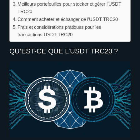
Meilleurs portefeuilles pour stocker et gérer l’USDT
TRC20
Comment acheter et échanger de l’USDT TRC20
Frais et considérations pratiques pour les
transactions USDT TRC20
QU’EST-CE QUE L’USDT TRC20 ?