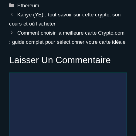
complet pour
rendements crypto
Catégories
Ethereum
réduire les coûts et
avec des actifs à
optimiser vos
faible volatilité
Kanye (YE) : tout savoir sur cette crypto, son
transferts
cours et où l’acheter
Comment choisir la meilleure carte Crypto.com
: guide complet pour sélectionner votre carte idéale
Laisser Un Commentaire
Commentaire