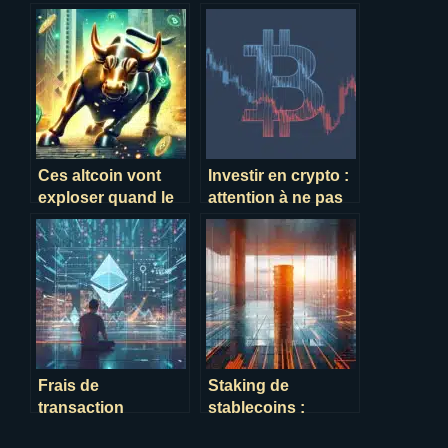
Ces altcoin vont
Investir en crypto :
exploser quand le
attention à ne pas
bitcoin repartira à la
perdre plus que
hausse
prévu !
Frais de
Staking de
transaction
stablecoins :
Ethereum : guide
optimisez vos