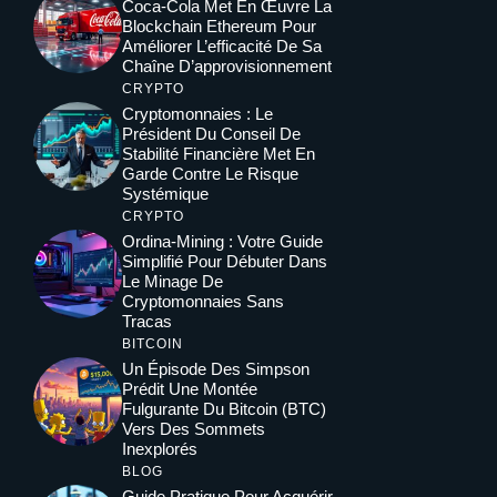
Coca-Cola Met En Œuvre La
Blockchain Ethereum Pour
Améliorer L’efficacité De Sa
Chaîne D’approvisionnement
CRYPTO
Cryptomonnaies : Le
Président Du Conseil De
Stabilité Financière Met En
Garde Contre Le Risque
Systémique
CRYPTO
Ordina-Mining : Votre Guide
Simplifié Pour Débuter Dans
Le Minage De
Cryptomonnaies Sans
Tracas
BITCOIN
Un Épisode Des Simpson
Prédit Une Montée
Fulgurante Du Bitcoin (BTC)
Vers Des Sommets
Inexplorés
BLOG
Guide Pratique Pour Acquérir