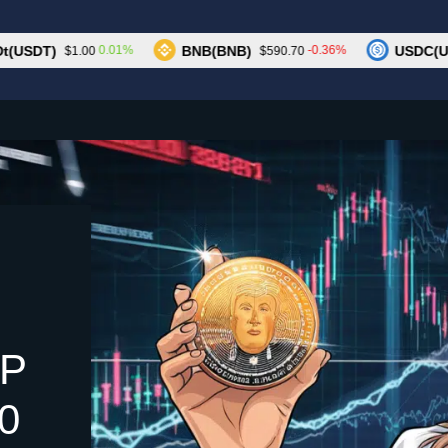
Trump
DT)
BNB(BNB)
USDC(USDC)
0.01%
-0.36%
$1.00
$590.70
P
0