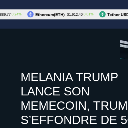
Aller
au
Les Cryptos
Ethereum(ETH)
Tether USDt(US
0.24%
0.01%
$1,912.40
contenu
MELANIA TRUMP
LANCE SON
MEMECOIN, TRUM
S’EFFONDRE DE 5