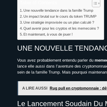
Table of Contents
Une nouvelle tendance dans la famille Trump
Un impact brutal sur le cours du token TRUMP
Une stratégie improvisée ou un plan calculé ?
Quel avenir pour les cryptos et les memecoins ?
Et maintenant, à vous de jouer !
UNE NOUVELLE TENDANC
Vous avez probablement entendu parler du
meme
lance elle aussi dans l’aventure des cryptomonnai
sein de la famille Trump. Mais pourquoi maintenant 
A LIRE AUSSI
Rug pull en cryptomonnaie : déf
Le Lancement Soudain Du