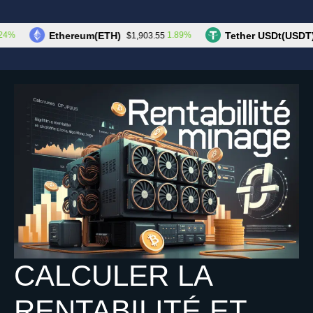
Aller
au
Les Cryptos
Menu
Ethereum(ETH)
Tether USDt(USDT)
1.89%
$1,903.55
$1.
contenu
CALCULER LA
RENTABILITÉ ET