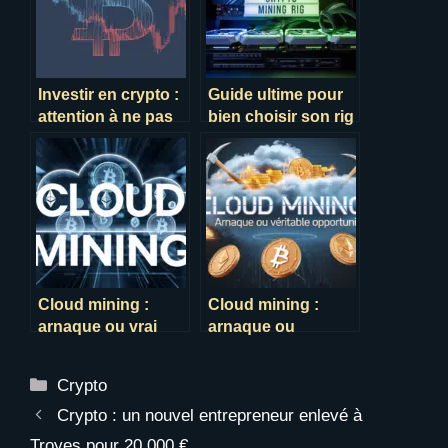
Investir en crypto :
Guide ultime pour
attention à ne pas
bien choisir son rig
perdre plus que
de minage crypto
prévu !
Cloud mining :
Cloud mining :
arnaque ou vrai
arnaque ou
moyen de gagner
véritable
de l’argent ?
opportunité ?
Catégories
Crypto
Crypto : un nouvel entrepreneur enlevé à
Troyes pour 20 000 €