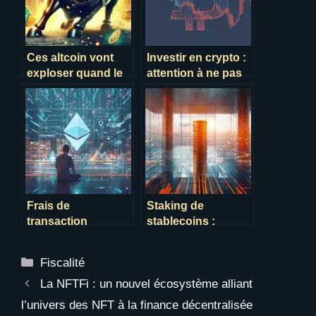
Ces altcoin vont
Investir en crypto :
exploser quand le
attention à ne pas
bitcoin repartira à la
perdre plus que
hausse
prévu !
Frais de
Staking de
transaction
stablecoins :
Ethereum : guide
optimisez vos
complet pour
rendements crypto
Catégories
Fiscalité
réduire les coûts et
avec des actifs à
optimiser vos
faible volatilité
La NFTFi : un nouvel écosystème alliant
transferts
l’univers des NFT à la finance décentralisée