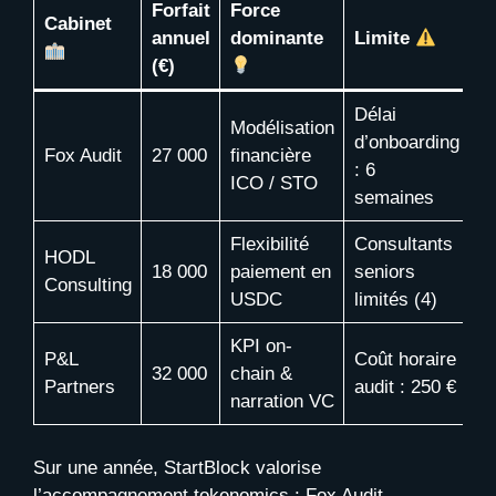
Forfait
Force
Cabinet
annuel
dominante
Limite
(€)
Délai
Modélisation
d’onboarding
Fox Audit
27 000
financière
: 6
ICO / STO
semaines
Flexibilité
Consultants
HODL
18 000
paiement en
seniors
Consulting
USDC
limités (4)
KPI on-
P&L
Coût horaire
32 000
chain &
Partners
audit : 250 €
narration VC
Sur une année, StartBlock valorise
l’accompagnement tokenomics : Fox Audit