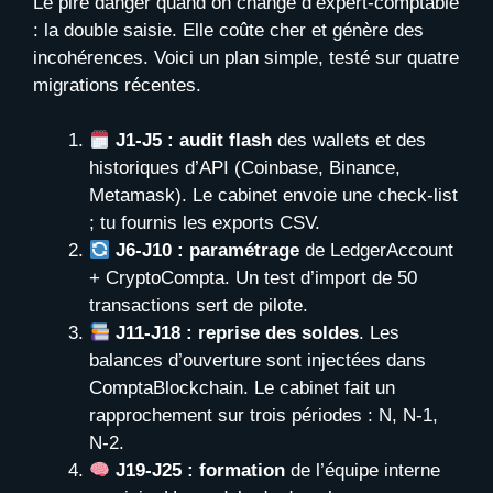
Le pire danger quand on change d’expert-comptable
: la double saisie. Elle coûte cher et génère des
incohérences. Voici un plan simple, testé sur quatre
migrations récentes.
J1-J5 : audit flash
des wallets et des
historiques d’API (Coinbase, Binance,
Metamask). Le cabinet envoie une check-list
; tu fournis les exports CSV.
J6-J10 : paramétrage
de LedgerAccount
+ CryptoCompta. Un test d’import de 50
transactions sert de pilote.
J11-J18 : reprise des soldes
. Les
balances d’ouverture sont injectées dans
ComptaBlockchain. Le cabinet fait un
rapprochement sur trois périodes : N, N-1,
N-2.
J19-J25 : formation
de l’équipe interne