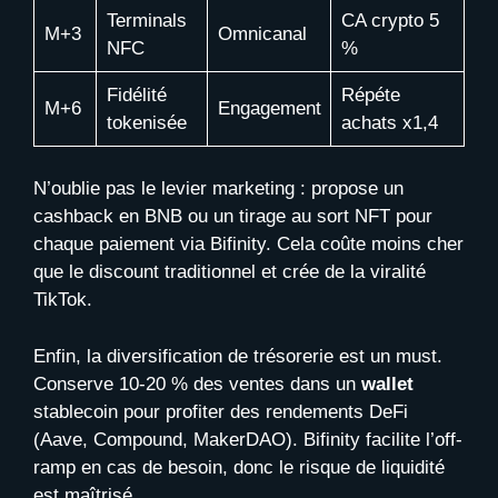
Terminals
CA crypto 5
M+3
Omnicanal
NFC
%
Fidélité
Répéte
M+6
Engagement
tokenisée
achats x1,4
N’oublie pas le levier marketing : propose un
cashback en BNB ou un tirage au sort NFT pour
chaque paiement via Bifinity. Cela coûte moins cher
que le discount traditionnel et crée de la viralité
TikTok.
Enfin, la diversification de trésorerie est un must.
Conserve 10-20 % des ventes dans un
wallet
stablecoin pour profiter des rendements DeFi
(Aave, Compound, MakerDAO). Bifinity facilite l’off-
ramp en cas de besoin, donc le risque de liquidité
est maîtrisé.