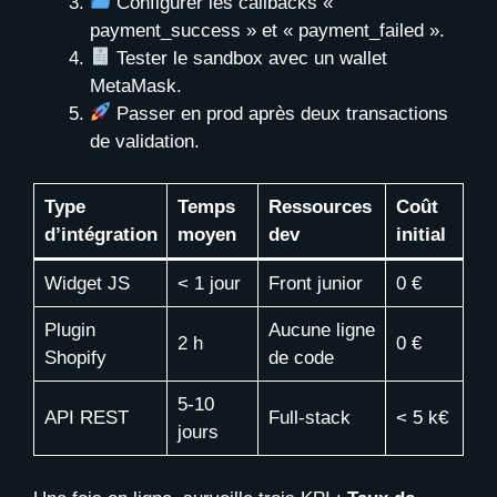
Configurer les callbacks «
payment_success » et « payment_failed ».
Tester le sandbox avec un wallet
MetaMask.
Passer en prod après deux transactions
de validation.
Type
Temps
Ressources
Coût
d’intégration
moyen
dev
initial
Widget JS
< 1 jour
Front junior
0 €
Plugin
Aucune ligne
2 h
0 €
Shopify
de code
5-10
API REST
Full-stack
< 5 k€
jours