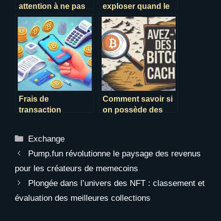
attention à ne pas
exploser quand le
perdre plus que
bitcoin repartira à la
prévu !
hausse
Frais de
Comment savoir si
transaction
on possède des
binance, toutes les
bitcoins en 2025 ?
infos !
Catégories
Exchange
Pump.fun révolutionne le paysage des revenus
pour les créateurs de memecoins
Plongée dans l’univers des NFT : classement et
évaluation des meilleures collections