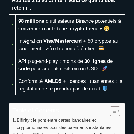
Habitué à la volatilité ? Voilà ce que tu dois
retenir :
98 millions
d’utilisateurs Binance potentiels à
convertir en acheteurs crypto-friendly
Intégration
Visa/Mastercard
+ 50 cryptos au
lancement : zéro friction côté client
API plug-and-play : moins de
30 lignes de
code
pour accepter Bitcoin ou USDT
Conformité
AMLD5
+ licences lituaniennes : la
régulation ne te prendra pas de court
Table of Contents
Bifinity : le pont entre cartes bancaires et
cryptomonnaies pour des paiements instantanés