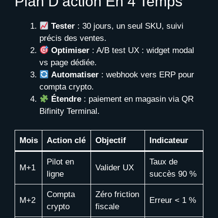
Plan D’action En 4 Temps
Tester
: 30 jours, un seul SKU, suivi
précis des ventes.
Optimiser
: A/B test UX : widget modal
vs page dédiée.
Automatiser
: webhook vers ERP pour
compta crypto.
Étendre
: paiement en magasin via QR
Bifinity Terminal.
Mois
Action clé
Objectif
Indicateur
Pilot en
Taux de
M+1
Valider UX
ligne
succès 90 %
Compta
Zéro friction
M+2
Erreur < 1 %
crypto
fiscale