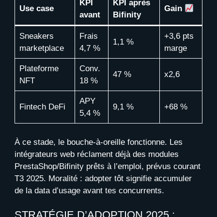
KPI
KPI après
Use case
Gain
avant
Bifinity
Sneakers
Frais
+3,6 pts
1,1 %
marketplace
4,7 %
marge
Plateforme
Conv.
47 %
x2,6
NFT
18 %
APY
Fintech DeFi
9,1 %
+68 %
5,4 %
À ce stade, le bouche-à-oreille fonctionne. Les
intégrateurs web réclament déjà des modules
PrestaShop/Bifinity prêts à l’emploi, prévus courant
T3 2025. Moralité : adopter tôt signifie accumuler
de la data d’usage avant tes concurrents.
STRATÉGIE D’ADOPTION 2025 :